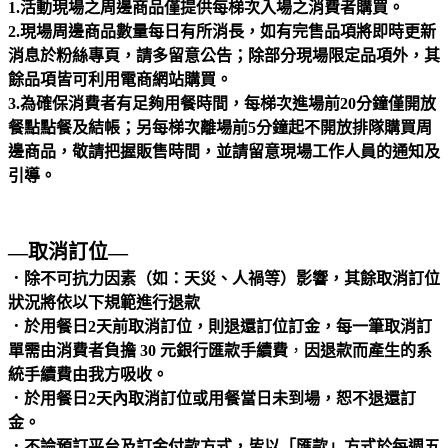
1.活動現場之周邊商品僅提供每梯次入場之消費者購買。
2.現場周邊商品數量每日有所消長，如有完售品項將即時更新
消息於粉絲專頁，請多留意公告；除部分現場限定品項外，其
餘品項皆可利用電商網站購買。
3.為確保消費者有足夠用餐時間，每梯次進場前20分鐘僅開放
餐點點餐及結帳；另每梯次離場前5分鐘起不開放排隊購買周
邊商品，敬請把握販售時間，並請留意現場工作人員的通知及
引導。
—取消訂位—
．除不可抗力因素（如：天災、人禍等）影響，其餘取消訂位
狀況將依以下規範進行退款
．於用餐日2天前取消訂位，則退還訂位訂金，
每一筆取消訂
單需由消費者負擔 30 元銀行匯款手續費
，
因退款而產生的系
統手續費由我方吸收。
．於用餐日2天內取消訂位或用餐當日未到場，恕不退還訂
金。
．不論預訂平台及訂金付款方式，皆以「匯款」方式於每週五