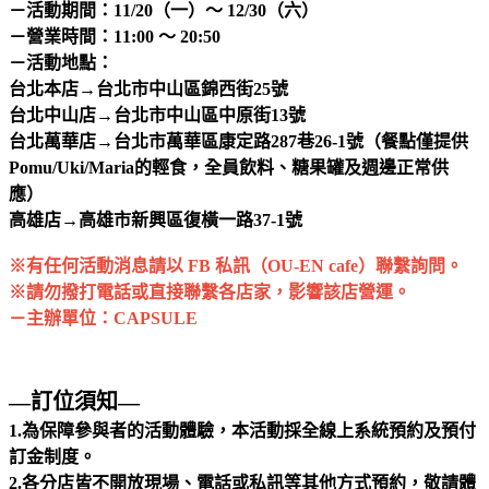
－活動期間：11/20（一）～ 12/30（六）
－營業時間：11:00 ～ 20:50
－活動地點：
台北本店→台北市中山區錦西街25號
台北中山店→台北市中山區中原街13號
台北萬華店→台北市萬華區康定路287巷26-1號（餐點僅提供
Pomu/Uki/Maria的輕食，全員飲料、糖果罐及週邊正常供
應）
高雄店→高雄市新興區復橫一路37-1號
※有任何活動消息請以 FB 私訊（
OU-EN cafe）
聯繫詢問。
※請勿撥打電話或直接聯繫各店家，影響該店營運。
－主辦單位：CAPSULE
—訂位須知—
1.為保障參與者的活動體驗，本活動採全線上系統預約及預付
訂金制度。
2.各分店皆不開放現場、電話或私訊等其他方式預約，敬請體