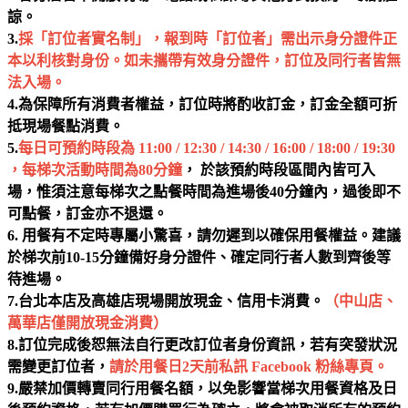
諒。
3.
採「訂位者實名制」，報到時「訂位者」需出示身分證件正
本以利核對身份。如未攜帶有效身分證件，訂位及同行者皆無
法入場。
4.為保障所有消費者權益，訂位時將酌收訂金，訂金全額可折
抵現場餐點消費。
5.
每日可預約時段為 11:00 / 12:30 / 14:30 / 16:00 / 18:00 / 19:30
，每梯次活動時間為80分鐘
， 於該預約時段區間內皆可入
場，惟須注意每梯次之點餐時間為進場後40分鐘內，過後即不
可點餐，訂金亦不退還。
6. 用餐有不定時專屬小驚喜，請勿遲到以確保用餐權益。建議
於梯次前10-15分鐘備好身分證件、確定同行者人數到齊後等
待進場。
7.台北本店及高雄店現場開放現金、信用卡消費。
（中山店、
萬華店僅開放現金消費）
8.訂位完成後恕無法自行更改訂位者身份資訊，若有突發狀況
需變更訂位者，
請於用餐日2天前私訊 Facebook 粉絲專頁。
9.嚴禁加價轉賣同行用餐名額，以免影響當梯次用餐資格及日