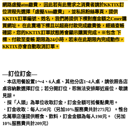
網路虛擬atm繳費， 因此若有此需求之消費者請於KKTIX訂
位流程先選擇「虛擬Atm繳費」，並私訊粉絲專頁，提供
KKTIX訂單編號、姓名，我們將提供下標對應金額之Cmer購
買網址。 在此賣場下標且以超商付款完成繳費後，經過查帳
確認，您的KKTIX訂單狀態將會顯示購買完成。※包含 下
標、付款至查帳 期限為24小時，若未在此期限內完成動作，
KKTIX亦會自動取消訂單。
—訂位訂金—
．本店用餐設置1～4、6人桌、其他分店1~4人桌，請依照各店
桌容納數選擇訂位；若分開訂位，恕無法安排鄰近座位，敬請
見諒。
．採「人頭」為單位收取訂金，訂金全額可抵餐點費用。
．訂金收取：每人250元（另加10%服務費共計275元）。惟台
北萬華店僅提供輕食、飲料，訂金金額為每人190元。（另加
10%服務費共計209元）