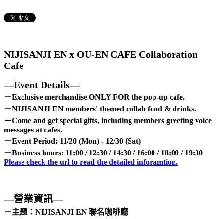
NIJISANJI EN x OU-EN CAFE Collaboration
Cafe
—Event Details—
－Exclusive merchandise ONLY FOR the pop-up cafe.
－NIJISANJI EN members' themed collab food & drinks.
－Come and get special gifts, including members greeting voice
messages at cafes.
－Event Period: 11/20 (Mon) - 12/30 (Sat)
－Business hours: 11:00 / 12:30 / 14:30 / 16:00 / 18:00 / 19:30
Please check the url to read the detailed inforamtion.
—營業資訊—
－主題：NIJISANJI EN 聯名咖啡廳