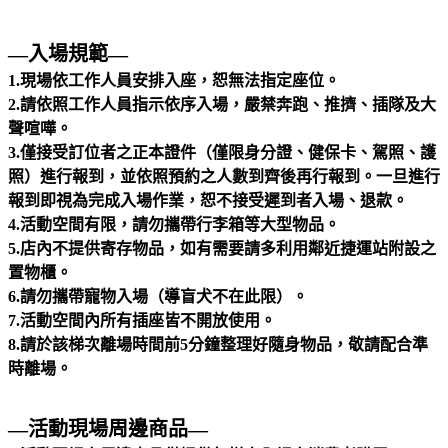
—入場規範—
1.現場依工作人員安排入座，恕無法指定座位。
2.請依照工作人員指示依序入場，嚴禁奔跑、推擠、插隊及大
聲喧嘩。
3.僅接受訂位者之正本證件（僅限身分證、健保卡、駕照、護
照）進行報到，並依照預約之人數到齊後再行報到。一旦進行
報到即視為完成入場作業，恕不接受遲到者入場、退款。
4.活動空間有限，請勿攜帶行李箱等大型物品。
5.店內不提供寄存物品，如有需要請多利用鄰近捷運站附設之
置物櫃。
6.請勿攜帶寵物入場（導盲犬不在此限）。
7.活動空間內所有插座皆不開放使用。
8.請於該梯次離場時間前5分鐘整理好隨身物品，敬請配合準
時離場。
—活動現場周邊商品—